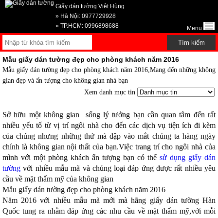
Giấy dán tường Việt Hùng
» Hà Nội: 0977729928
» TP.HCM: 0996898688
Menu
Mẫu giấy dán tường đẹp cho phòng khách năm 2016
Mẫu giấy dán tường đẹp cho phòng khách năm 2016,Mang đến những không
gian đẹp và ấn tượng cho không gian nhà bạn
Xem danh mục tin
Sở hữu một không gian sống lý tưởng bạn cần quan tâm đến rất
nhiều yếu tố từ vị trí ngôi nhà cho đến các dịch vụ tiện ích đi kèm
của chúng nhưng những thứ mà đập vào mắt chúng ta hàng ngày
chính là không gian nội thất của bạn.Việc trang trí cho ngôi nhà của
mình với một phòng khách ấn tượng bạn có thể
sử dụng giấy dán
tường
với nhiều mẫu mã và chủng loại đáp ứng được rất nhiều yêu
cầu về mặt thẩm mỹ của không gian
Mẫu giấy dán tường đẹp cho phòng khách năm 2016
Năm 2016 với nhiều mẫu mã mới mà hãng giấy dán tường Hàn
Quốc tung ra nhằm đáp ứng các nhu cầu về mặt thẩm mỹ,với mỗi