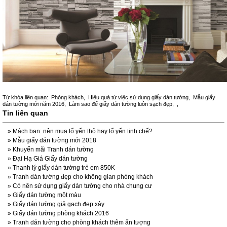
Từ khóa liên quan:
Phòng khách
,
Hiệu quả từ việc sử dụng giấy dán tường
,
Mẫu giấy
dán tường mới năm 2016
,
Làm sao để giấy dán tường luôn sạch đẹp
,
,
Tin liên quan
»
Mách bạn: nên mua tổ yến thô hay tổ yến tinh chế?
»
Mẫu giấy dán tường mới 2018
»
Khuyến mãi Tranh dán tường
»
Đại Hạ Giá Giấy dán tường
»
Thanh lý giấy dán tường trẻ em 850K
»
Tranh dán tường đẹp cho không gian phòng khách
»
Có nên sử dụng giấy dán tường cho nhà chung cư
»
Giấy dán tường một màu
»
Giấy dán tường giả gạch đẹp xây
»
Giấy dán tường phòng khách 2016
»
Tranh dán tường cho phòng khách thêm ấn tượng