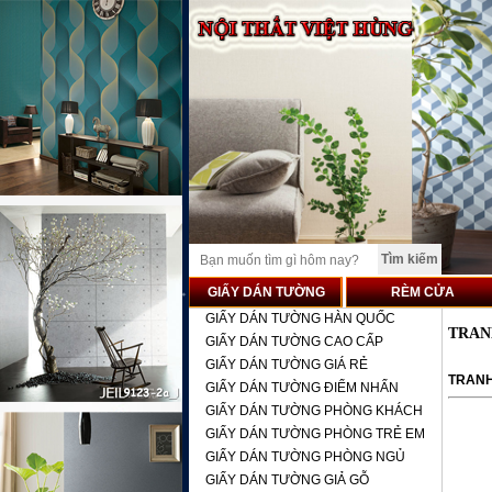
GIẤY DÁN TƯỜNG
RÈM CỬA
GIẤY DÁN TƯỜNG HÀN QUỐC
TRAN
GIẤY DÁN TƯỜNG CAO CẤP
GIẤY DÁN TƯỜNG GIÁ RẺ
TRAN
GIẤY DÁN TƯỜNG ĐIỂM NHẤN
GIẤY DÁN TƯỜNG PHÒNG KHÁCH
GIẤY DÁN TƯỜNG PHÒNG TRẺ EM
GIẤY DÁN TƯỜNG PHÒNG NGỦ
GIẤY DÁN TƯỜNG GIẢ GỖ