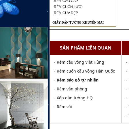
RÈM CAO CẤP
RÈM CUỐN LƯỚI
RÈM CỬA ĐẸP
GIẤY DÁN TƯỜNG KHUYẾN MẠI
SẢN PHẨM LIÊN QUAN
-
Rèm cầu vồng Việt Hùng
-
-
Rèm cuốn cầu vồng Hàn Quốc
-
-
Rèm sáo gỗ tự nhiên
-
-
Rèm văn phòng
-
-
Xốp dán tường HQ
-
-
Rèm vải
-
-