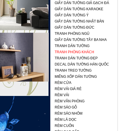
GIẤY DÁN TƯỜNG GIẢ GẠCH ĐÁ
GIẤY DÁN TƯỜNG KARAOKE
GIẤY DÁN TƯỜNG Ý
GIẤY DÁN TƯỜNG NHẬT BẢN
GIẤY DÁN TƯỜNG ĐỨC
TRANH PHÒNG NGỦ
GIẤY DÁN TƯỜNG TÂY BA NHA
TRANH DÁN TƯỜNG
TRANH PHÒNG KHÁCH
TRANH DÁN TƯỜNG ĐẸP
DECAL DÁN TƯỜNG HÀN QUỐC
TRANH TREO TƯỜNG
MIẾNG XỐP DÁN TƯỜNG
RÈM CỬA
RÈM VẢI GIÁ RẺ
RÈM VẢI
RÈM VĂN PHÒNG
RÈM SÁO GỖ
RÈM SÁO NHÔM
RÈM LÁ DỌC
RÈM CUỐN