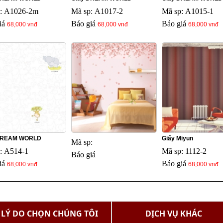
: A1026-2m
Mã sp: A1017-2
Mã sp: A1015-1
iá
Báo giá
Báo giá
68,000 vnđ
68,000 vnđ
68,000 vnđ
DREAM WORLD
Giấy Miyun
Mã sp:
: A514-1
Mã sp: 1112-2
Báo giá
iá
Báo giá
68,000 vnđ
68,000 vnđ
LÝ DO CHỌN CHÚNG TÔI
DỊCH VỤ KHÁC