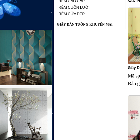
RÈM CAO CẤP
SẢN P
RÈM CUỐN LƯỚI
RÈM CỬA ĐẸP
GIẤY DÁN TƯỜNG KHUYẾN MẠI
Giấy 
Mã sp
Báo g