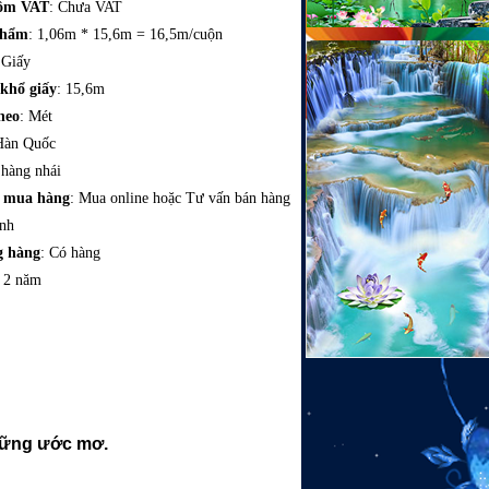
gồm VAT
: Chưa VAT
phẩm
: 1,06m * 15,6m = 16,5m/cuộn
 Giấy
 khổ giấy
: 15,6m
heo
: Mét
Hàn Quốc
 hàng nhái
c mua hàng
: Mua online hoặc Tư vấn bán hàng
ình
g hàng
: Có hàng
: 2 năm
những ước mơ.