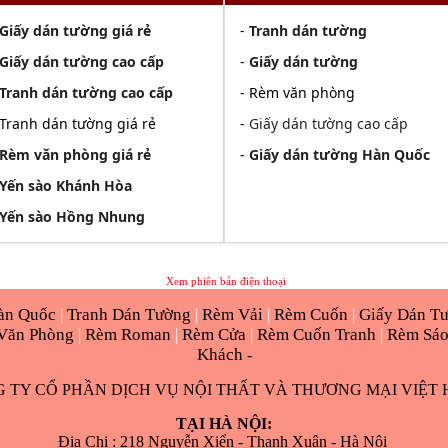
Giấy dán tường giá rẻ
-
Tranh dán tường
Giấy dán tường cao cấp
-
Giấy dán tường
Tranh dán tường cao cấp
- Rèm văn phòng
 Tranh dán tường giá rẻ
-
Giấy dán tường cao cấp
Rèm văn phòng giá rẻ
-
Giấy dán tường Hàn Quốc
Yến sào Khánh Hòa
Yến sào Hồng Nhung
Xem phiên bản điện thoại
àn Quốc
|
Tranh Dán Tường
|
Rèm Vải
|
Rèm Cuốn
|
Giấy Dán T
Văn Phòng
|
Rèm Roman
|
Rèm Cửa
|
Rèm Cuốn Tranh
|
Rèm Sá
Khách
-
 TY CỔ PHẦN DỊCH VỤ NỘI THẤT VÀ THƯƠNG MẠI VIỆT
TẠI HÀ NỘI:
Địa Chị : 218 Nguyễn Xiển - Thanh Xuân - Hà Nội