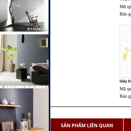
Mã sp
Báo g
Giấy 
Mã sp
Báo g
SẢN PHẨM LIÊN QUAN