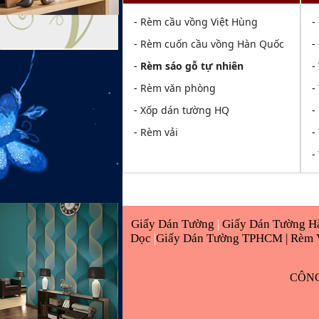
-
Rèm cầu vồng Việt Hùng
-
-
Rèm cuốn cầu vồng Hàn Quốc
-
-
Rèm sáo gỗ tự nhiên
-
-
Rèm văn phòng
-
-
Xốp dán tường HQ
-
-
Rèm vải
-
-
Giấy Dán Tường
|
Giấy Dán Tường H
Dọc
|
Giấy Dán Tường TPHCM |
Rèm 
CÔNG