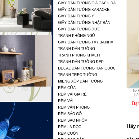
GIẤY DÁN TƯỜNG GIẢ GẠCH ĐÁ
GIẤY DÁN TƯỜNG KARAOKE
GIẤY DÁN TƯỜNG Ý
GIẤY DÁN TƯỜNG NHẬT BẢN
GIẤY DÁN TƯỜNG ĐỨC
TRANH PHÒNG NGỦ
GIẤY DÁN TƯỜNG TÂY BA NHA
TRANH DÁN TƯỜNG
TRANH PHÒNG KHÁCH
TRANH DÁN TƯỜNG ĐẸP
DECAL DÁN TƯỜNG HÀN QUỐC
TRANH TREO TƯỜNG
MIẾNG XỐP DÁN TƯỜNG
RÈM CỬA
Từ 
RÈM VẢI GIÁ RẺ
bé
RÈM VẢI
Bạn
RÈM VĂN PHÒNG
RÈM SÁO GỖ
RÈM SÁO NHÔM
Hãy 
RÈM LÁ DỌC
RÈM CUỐN