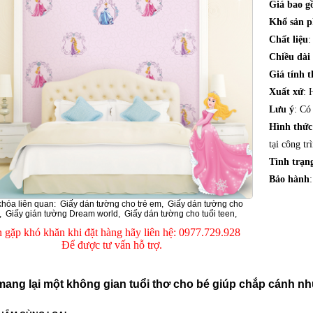
Giá bao 
Khổ sản 
Chất liệu
:
Chiều dài
Giá tính t
Xuất xứ
: 
Lưu ý
: Có
Hình thứ
tại công tr
Tình trạn
Bảo hành
khóa liên quan:
Giấy dán tường cho trẻ em
,
Giấy dán tường cho
,
Giấy gián tường Dream world
,
Giấy dán tường cho tuổi teen
,
 gặp khó khăn khi đặt hàng hãy liên hệ: 0977.729.928
Để được tư vấn hỗ trợ.
mang lại một không gian tuổi thơ cho bé giúp chắp cánh 