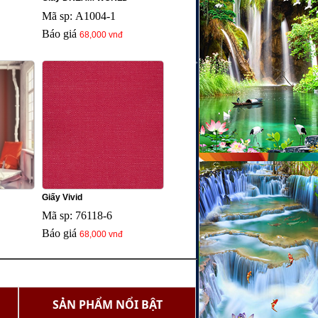
Mã sp: A1004-1
Báo giá
68,000 vnđ
Giấy Vivid
Mã sp: 76118-6
Báo giá
68,000 vnđ
SẢN PHẨM NỔI BẬT