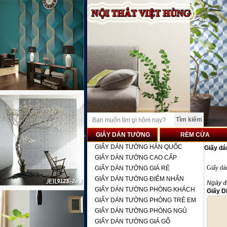
GIẤY DÁN TƯỜNG
RÈM CỬA
GIẤY DÁN TƯỜNG HÀN QUỐC
Giấy d
GIẤY DÁN TƯỜNG CAO CẤP
Giấy dá
GIẤY DÁN TƯỜNG GIÁ RẺ
GIẤY DÁN TƯỜNG ĐIỂM NHẤN
Ngày đ
GIẤY DÁN TƯỜNG PHÒNG KHÁCH
Giấy 
GIẤY DÁN TƯỜNG PHÒNG TRẺ EM
GIẤY DÁN TƯỜNG PHÒNG NGỦ
GIẤY DÁN TƯỜNG GIẢ GỖ