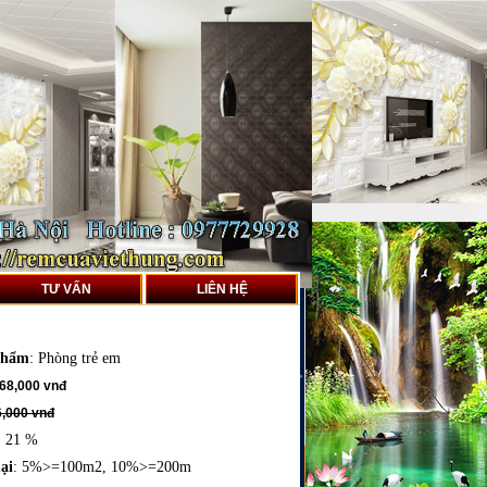
TƯ VẤN
LIÊN HỆ
phẩm
:
Phòng trẻ em
68,000 vnđ
,000 vnđ
: 21 %
ại
: 5%>=100m2, 10%>=200m