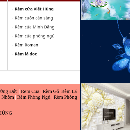
-
Rèm cửa Việt Hùng
-
Rèm cuốn cản sáng
-
Rèm cửa Minh Đăng
-
Rèm cửa phòng ngủ
- Rèm Roman
-
Rèm lá dọc
ường Đức
|
Rem Cua
|
Rèm Gỗ
|
Rèm Lá
o Nhôm
|
Rèm Phòng Ngủ
|
Rèm Phòng
 HÙNG