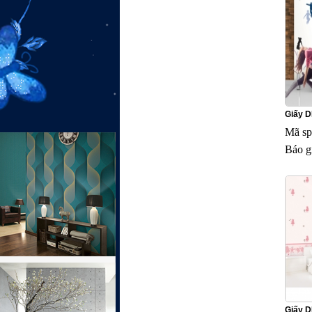
Giấy 
Mã sp
Báo g
Giấy 