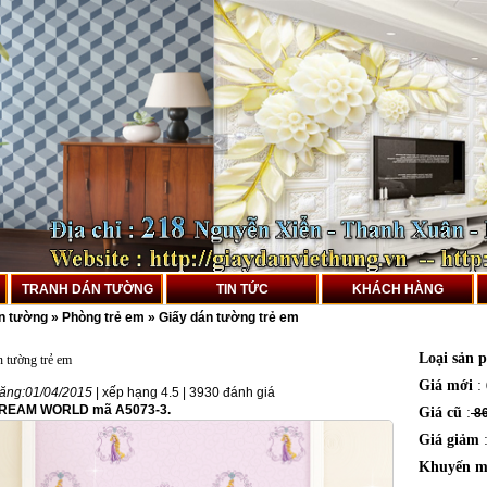
TRANH DÁN TƯỜNG
TIN TỨC
KHÁCH HÀNG
án tường
»
Phòng trẻ em
»
Giấy dán tường trẻ em
Loại sản 
n tường trẻ em
Giá mới
:
ăng:
01/04/2015
| xếp hạng
4.5
|
3930
đánh giá
DREAM WORLD mã A5073-3.
Giá cũ
:
86
Giá giảm
Khuyến m