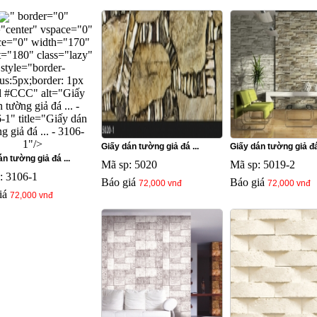
" border="0"
="center" vspace="0"
ce="0" width="170"
t="180" class="lazy"
style="border-
ius:5px;border: 1px
id #CCC" alt="Giấy
 tường giả đá ... -
-1" title="Giấy dán
g giả đá ... - 3106-
1"/>
Giấy dán tường giả đá ...
Giấy dán tường giả đá 
n tường giả đá ...
Mã sp: 5020
Mã sp: 5019-2
: 3106-1
Báo giá
Báo giá
72,000 vnđ
72,000 vnđ
iá
72,000 vnđ