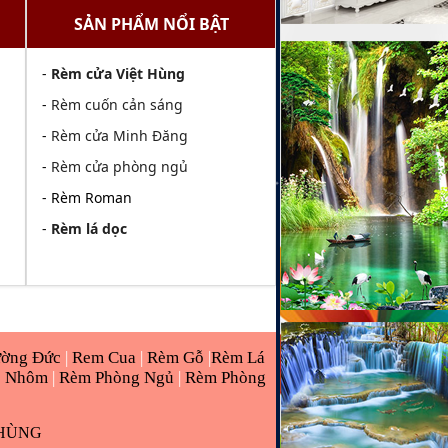
SẢN PHẨM NỔI BẬT
-
Rèm cửa Việt Hùng
-
Rèm cuốn cản sáng
-
Rèm cửa Minh Đăng
-
Rèm cửa phòng ngủ
- Rèm Roman
-
Rèm lá dọc
ường Đức
|
Rem Cua
|
Rèm Gỗ
|
Rèm Lá
o Nhôm
|
Rèm Phòng Ngủ
|
Rèm Phòng
 HÙNG