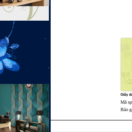
Giấy dá
Mã sp
Báo g