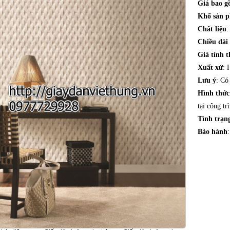
Giá bao 
Khổ sản 
Chất liệu
:
Chiều dài
Giá tính t
Xuất xứ
: 
Lưu ý
: Có
Hình thứ
tại công tr
Tình trạn
Bảo hành