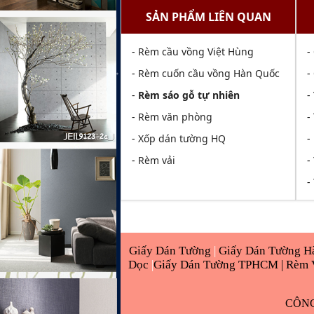
SẢN PHẨM LIÊN QUAN
-
Rèm cầu vồng Việt Hùng
-
-
Rèm cuốn cầu vồng Hàn Quốc
-
-
Rèm sáo gỗ tự nhiên
-
-
Rèm văn phòng
-
-
Xốp dán tường HQ
-
-
Rèm vải
-
-
Giấy Dán Tường
|
Giấy Dán Tường H
Dọc
|
Giấy Dán Tường TPHCM |
Rèm 
CÔNG