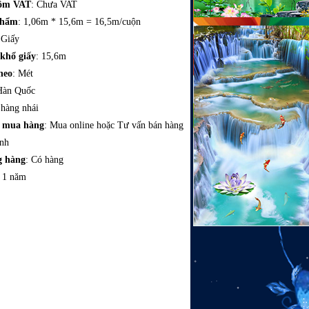
gồm VAT
: Chưa VAT
phẩm
: 1,06m * 15,6m = 16,5m/cuộn
 Giấy
 khổ giấy
: 15,6m
heo
: Mét
Hàn Quốc
 hàng nhái
c mua hàng
: Mua online hoặc Tư vấn bán hàng
ình
g hàng
: Có hàng
: 1 năm