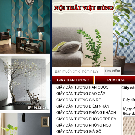
GIẤY DÁN TƯỜNG
RÈM CỬA
GIẤY DÁN TƯỜNG HÀN QUỐC
Giấy d
GIẤY DÁN TƯỜNG CAO CẤP
Giấy dá
GIẤY DÁN TƯỜNG GIÁ RẺ
GIẤY DÁN TƯỜNG ĐIỂM NHẤN
Ngày đ
GIẤY DÁN TƯỜNG PHÒNG KHÁCH
Giấy d
GIẤY DÁN TƯỜNG PHÒNG TRẺ EM
GIẤY DÁN TƯỜNG PHÒNG NGỦ
GIẤY DÁN TƯỜNG GIẢ GỖ