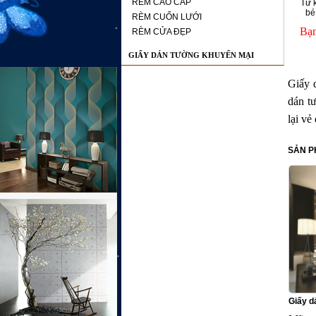
RÈM CAO CẤP
Từ 
bé
RÈM CUỐN LƯỚI
Bạn
RÈM CỬA ĐẸP
GIẤY DÁN TƯỜNG KHUYẾN MẠI
Giấy 
dán t
lại vẻ
SẢN P
Giấy d