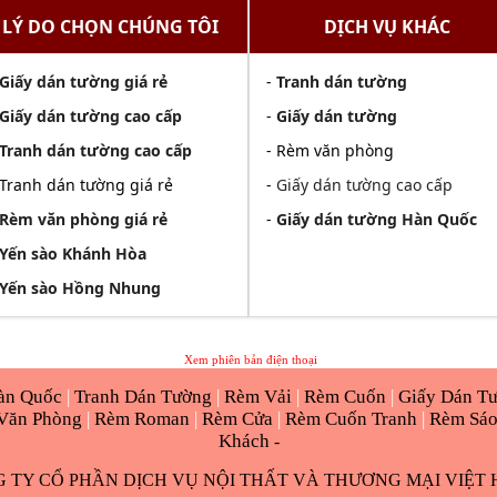
LÝ DO CHỌN CHÚNG TÔI
DỊCH VỤ KHÁC
Giấy dán tường giá rẻ
-
Tranh dán tường
Giấy dán tường cao cấp
-
Giấy dán tường
Tranh dán tường cao cấp
- Rèm văn phòng
 Tranh dán tường giá rẻ
-
Giấy dán tường cao cấp
Rèm văn phòng giá rẻ
-
Giấy dán tường Hàn Quốc
Yến sào Khánh Hòa
Yến sào Hồng Nhung
Xem phiên bản điện thoại
àn Quốc
|
Tranh Dán Tường
|
Rèm Vải
|
Rèm Cuốn
|
Giấy Dán T
Văn Phòng
|
Rèm Roman
|
Rèm Cửa
|
Rèm Cuốn Tranh
|
Rèm Sá
Khách
-
 TY CỔ PHẦN DỊCH VỤ NỘI THẤT VÀ THƯƠNG MẠI VIỆT