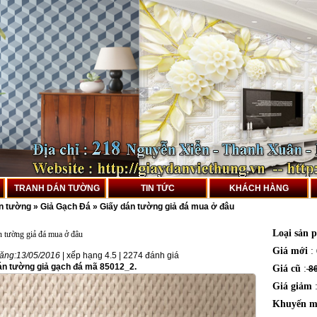
TRANH DÁN TƯỜNG
TIN TỨC
KHÁCH HÀNG
án tường
»
Giả Gạch Đá
»
Giấy dán tường giả đá mua ở đâu
Loại sản 
n tường giả đá mua ở đâu
Giá mới
:
ăng:
13/05/2016
| xếp hạng
4.5
|
2274
đánh giá
án tường giả gạch đá mã 85012_2.
Giá cũ
:
86
Giá giảm
Khuyến m