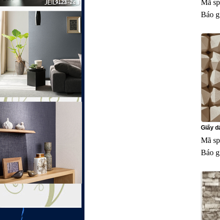
Mã sp
Báo g
Giấy dá
Mã sp
Báo g