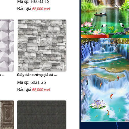
Mã sp: H6033-1S
Báo giá
68,000 vnđ
...
Giấy dán tường giả đá ...
Mã sp: 6021-2S
Báo giá
68,000 vnđ