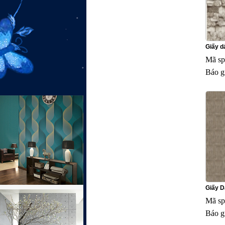
Giấy dá
Mã sp
Báo g
Giấy D
Mã sp
Báo g