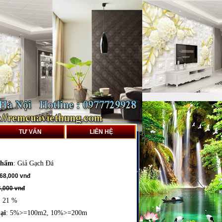
TƯ VẤN
LIÊN HỆ
phẩm
:
Giả Gạch Đá
68,000 vnđ
,000 vnđ
: 21 %
ại
: 5%>=100m2, 10%>=200m