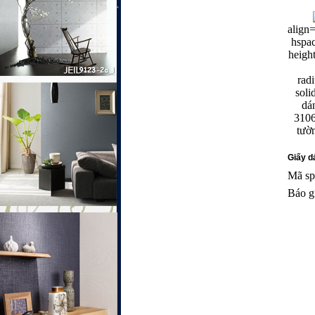
align
hspa
heigh
rad
sol
dán
3106
tườn
Giấy dá
Mã sp
Báo g