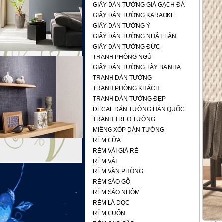
GIẤY DÁN TƯỜNG GIẢ GẠCH ĐÁ
GIẤY DÁN TƯỜNG KARAOKE
GIẤY DÁN TƯỜNG Ý
GIẤY DÁN TƯỜNG NHẬT BẢN
GIẤY DÁN TƯỜNG ĐỨC
TRANH PHÒNG NGỦ
GIẤY DÁN TƯỜNG TÂY BA NHA
TRANH DÁN TƯỜNG
TRANH PHÒNG KHÁCH
TRANH DÁN TƯỜNG ĐẸP
DECAL DÁN TƯỜNG HÀN QUỐC
TRANH TREO TƯỜNG
MIẾNG XỐP DÁN TƯỜNG
RÈM CỬA
RÈM VẢI GIÁ RẺ
RÈM VẢI
RÈM VĂN PHÒNG
RÈM SÁO GỖ
RÈM SÁO NHÔM
RÈM LÁ DỌC
RÈM CUỐN