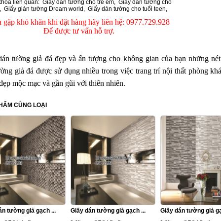
khóa liên quan:
Giấy dán tường cho trẻ em
,
Giấy dán tường cho
,
Giấy gián tường Dream world
,
Giấy dán tường cho tuổi teen
,
 gặp khó khăn khi đặt hàng hãy liên hệ: 0977.729.928
Để được tư vấn hỗ trợ.
dán tường giả đá đẹp và ấn tượng cho không gian của bạn những nét
ường giả đá được sử dụng nhiều trong việc trang trí nội thất phòng 
 đẹp mộc mạc và gần gũi với thiên nhiên.
HẨM CÙNG LOẠI
án tường giả gạch ...
Giấy dán tường giả gạch ...
Giấy dán tường giả gạ