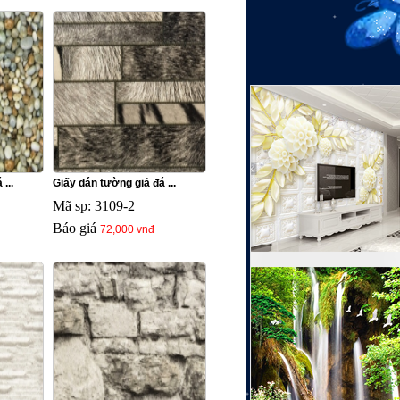
...
Giấy dán tường giả đá ...
Mã sp: 3109-2
Báo giá
72,000 vnđ