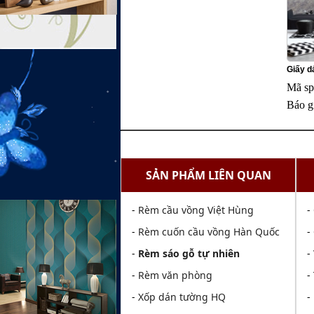
Giấy d
Mã sp
Báo g
SẢN PHẨM LIÊN QUAN
-
Rèm cầu vồng Việt Hùng
-
-
Rèm cuốn cầu vồng Hàn Quốc
-
-
Rèm sáo gỗ tự nhiên
-
-
Rèm văn phòng
-
-
Xốp dán tường HQ
-