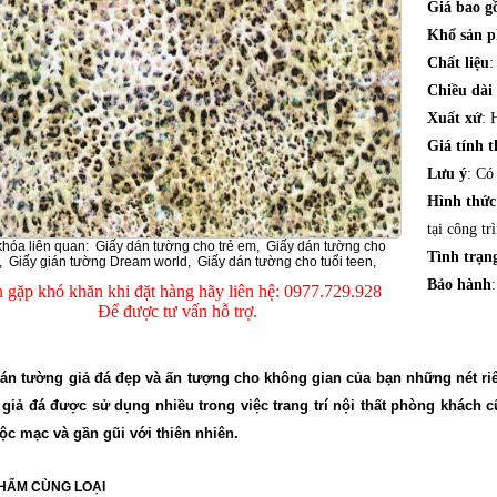
Giá bao 
Khổ sản 
Chất liệu
:
Chiều dài
Xuất xứ
: 
Giá tính t
Lưu ý
: Có
Hình thứ
tại công tr
khóa liên quan:
Giấy dán tường cho trẻ em
,
Giấy dán tường cho
Tình trạn
,
Giấy gián tường Dream world
,
Giấy dán tường cho tuổi teen
,
Bảo hành
 gặp khó khăn khi đặt hàng hãy liên hệ: 0977.729.928
Để được tư vấn hỗ trợ.
án tường giả đá đẹp và ấn tượng cho không gian của bạn những nét ri
giả đá được sử dụng nhiều trong việc trang trí nội thất phòng khách 
c mạc và gần gũi với thiên nhiên.
HẨM CÙNG LOẠI