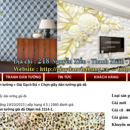
TRANH DÁN TƯỜNG
TIN TỨC
KHÁCH HÀNG
án tường
»
Giả Gạch Đá
»
Chọn giấy dán tường giả đá
Loại sản 
ấy dán tường giả đá
Giá mới
:
ăng:
19/10/2015
| xếp hạng
4.5
|
1980
đánh giá
án tường giả đá Objet mã 3114-1.
Giá cũ
:
86
Giá giảm
Khuyến m