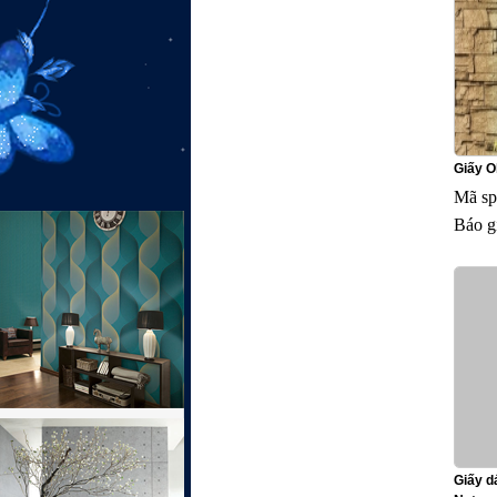
Giấy O
Mã sp
Báo g
Giấy d