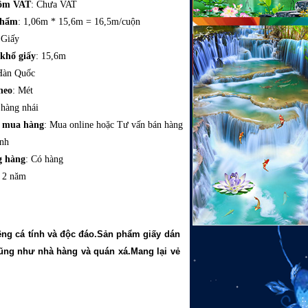
gồm VAT
: Chưa VAT
phẩm
: 1,06m * 15,6m = 16,5m/cuộn
 Giấy
 khổ giấy
: 15,6m
Hàn Quốc
heo
: Mét
 hàng nhái
c mua hàng
: Mua online hoặc Tư vấn bán hàng
ình
g hàng
: Có hàng
: 2 năm
êng cá tính và độc đáo.Sản phẩm giấy dán
cũng như nhà hàng và quán xá.Mang lại vẻ