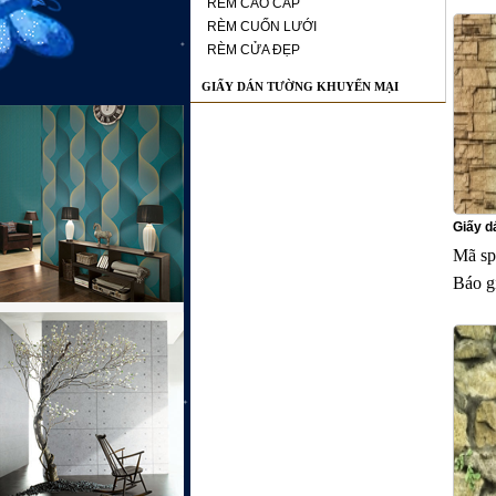
RÈM CAO CẤP
RÈM CUỐN LƯỚI
RÈM CỬA ĐẸP
GIẤY DÁN TƯỜNG KHUYẾN MẠI
Giấy dá
Mã sp
Báo g