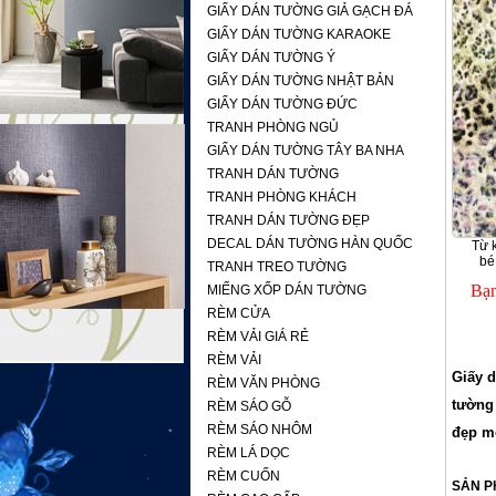
GIẤY DÁN TƯỜNG GIẢ GẠCH ĐÁ
GIẤY DÁN TƯỜNG KARAOKE
GIẤY DÁN TƯỜNG Ý
GIẤY DÁN TƯỜNG NHẬT BẢN
GIẤY DÁN TƯỜNG ĐỨC
TRANH PHÒNG NGỦ
GIẤY DÁN TƯỜNG TÂY BA NHA
TRANH DÁN TƯỜNG
TRANH PHÒNG KHÁCH
TRANH DÁN TƯỜNG ĐẸP
DECAL DÁN TƯỜNG HÀN QUỐC
Từ 
bé
TRANH TREO TƯỜNG
Bạn
MIẾNG XỐP DÁN TƯỜNG
RÈM CỬA
RÈM VẢI GIÁ RẺ
RÈM VẢI
Giấy d
RÈM VĂN PHÒNG
tường 
RÈM SÁO GỖ
RÈM SÁO NHÔM
đẹp mộ
RÈM LÁ DỌC
RÈM CUỐN
SẢN P