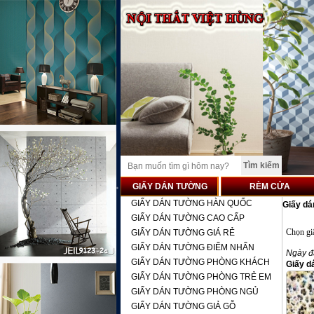
GIẤY DÁN TƯỜNG
RÈM CỬA
GIẤY DÁN TƯỜNG HÀN QUỐC
Giấy d
GIẤY DÁN TƯỜNG CAO CẤP
Chọn gi
GIẤY DÁN TƯỜNG GIÁ RẺ
GIẤY DÁN TƯỜNG ĐIỂM NHẤN
Ngày đ
GIẤY DÁN TƯỜNG PHÒNG KHÁCH
Giấy d
GIẤY DÁN TƯỜNG PHÒNG TRẺ EM
GIẤY DÁN TƯỜNG PHÒNG NGỦ
GIẤY DÁN TƯỜNG GIẢ GỖ