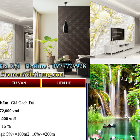
TƯ VẤN
LIÊN HỆ
phẩm
:
Giả Gạch Đá
72,000 vnđ
,000 vnđ
: 16 %
ại
: 5%>=100m2, 10%>=200m